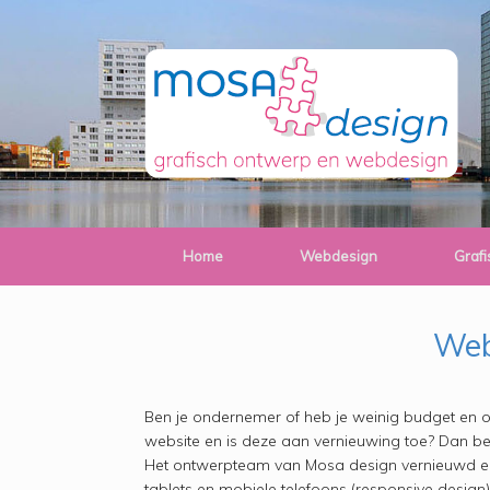
Ga
de
naar
inhoud
de
inhoud
Home
Webdesign
Graf
Web
Ben je ondernemer of heb je weinig budget en o
website en is deze aan vernieuwing toe? Dan ben
Het ontwerpteam van Mosa design vernieuwd en
tablets en mobiele telefoons (responsive design)