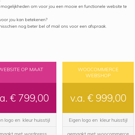
 mogelijkheden om voor jou een mooie en functionele website te
oor jou kan betekenen?
misschien nog beter bel of mail ons voor een afspraak.
WEBSITE OP MAAT
WOOCOMMERCE
WEBSHOP
.a. € 799,00
v.a. € 999,00
n logo en kleur huisstijl
Eigen logo en kleur huisstijl
maakt met wordpress
gemaakt met woocommerce