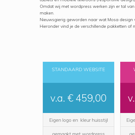
Omdat wij met wordpress werken zijn er tal van
maken.
Nieuwsgierig geworden naar wat Mosa design v
Hieronder vind je de verschillende pakketten of 
STANDAARD WEBSITE
v.a. € 459,00
v
Eigen logo en kleur huisstijl
Eige
gemaakt met wordpress
ge