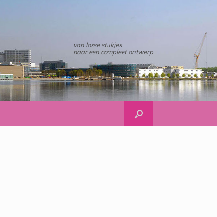
van losse stukjes
naar een compleet ontwerp