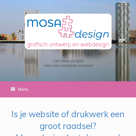
Ga
de
naar
inhoud
de
inhoud
van losse stukjes
naar een compleet ontwerp
Menu
Is je website of drukwerk een
groot raadsel?